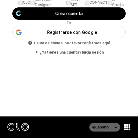
CLO
CONNECT
Designer
SET
Studio
Crear cuenta
Or
Registrarse con Google
Usuarios chinos, por favor regístraos aquí
¿Ya tienes una cuenta? Inicia sesión
Español